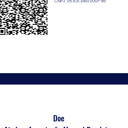
CNPJ: 05.531.345/0001-95
Doe